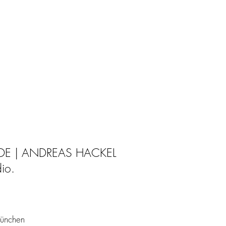
DE |
ANDREAS HACKEL
dio.
München