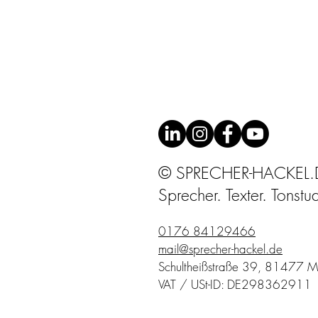
© SPRECHER-HACKEL.
Sprecher. Texter. Tonstu
0176 84129466
mail@sprecher-hackel.de
Schultheißstraße 39, 81477 
VAT / USt-ID: DE298362911