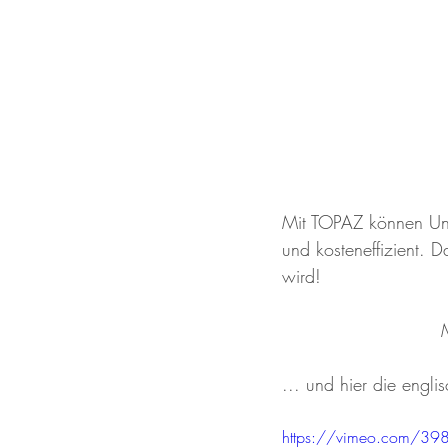
Mit TOPAZ können Unt
und kosteneffizient. 
wird!
... und hier die engli
https://vimeo.com/3