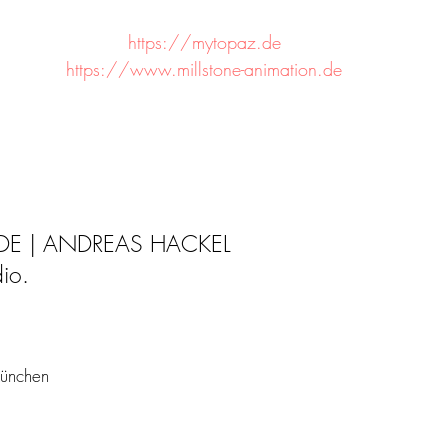
https://mytopaz.de
https://www.millstone-animation.de
DE |
ANDREAS HACKEL
dio.
München