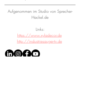
Aufgenommen im Studio von Sprecher-
Hackel.de
Links:
https://www.xyladecor.de
http://industriesauger-tv.de
© SPRECHER-HACKEL.DE
|
ANDREAS HACKEL
Sprecher. Texter. Tonstudio.
0176 84129466
mail@sprecher-hackel.de
Schultheißstraße 39, 81477 München
VAT / USt-ID: DE298362911