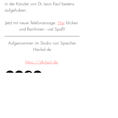
in der Kanzlei von Dr. Leon Keul bestens 
aufgehoben.
Jetzt mit neuer Telefonansage. 
Hier
 klicken 
und
 Reinhören - viel Spaß!
Aufgenommen im Studio von Sprecher-
Hackel.de
https://stb-keul.de
© SPRECHER-HACKEL.DE
|
ANDREAS HACKEL
Sprecher. Texter. Tonstudio.
0176 84129466