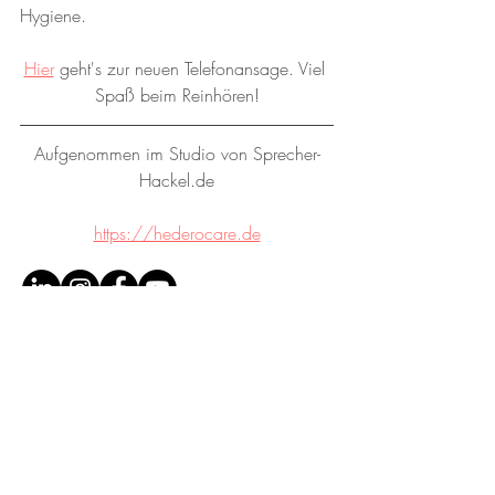
Hygiene.
Hier
 geht's zur neuen Telefonansage. Viel 
Spaß beim Reinhören!
Aufgenommen im Studio von Sprecher-
Hackel.de
https://hederocare.de
© SPRECHER-HACKEL.DE
|
ANDREAS HACKEL
Sprecher. Texter. Tonstudio.
0176 84129466
mail@sprecher-hackel.de
Schultheißstraße 39, 81477 München