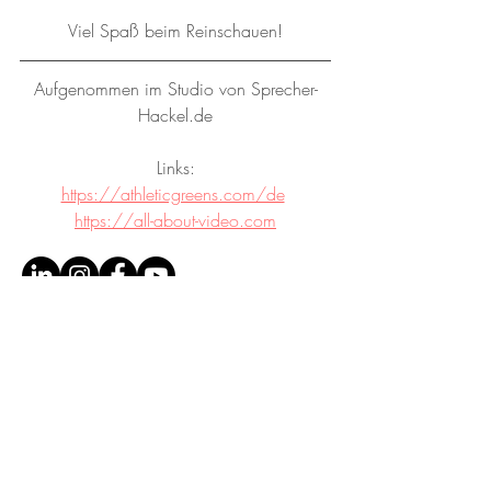
Viel Spaß beim Reinschauen!
Aufgenommen im Studio von Sprecher-
Hackel.de
Links:
https://athleticgreens.com/de
https://all-about-video.com
© SPRECHER-HACKEL.DE
|
ANDREAS HACKEL
Sprecher. Texter. Tonstudio.
0176 84129466
mail@sprecher-hackel.de
Schultheißstraße 39, 81477 München