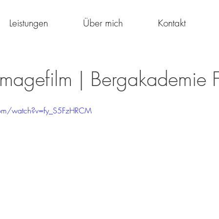
Leistungen
Über mich
Kontakt
Imagefilm | Bergakademie F
com/watch?v=fy_S5FzHRCM