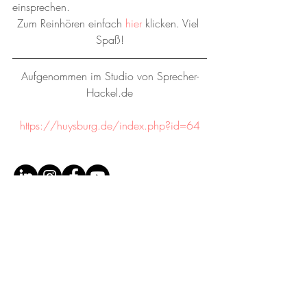
einsprechen.
Zum Reinhören einfach 
hier
 klicken. Viel 
Spaß!
Aufgenommen im Studio von Sprecher-
Hackel.de
https://huysburg.de/index.php?id=64
© SPRECHER-HACKEL.DE
|
ANDREAS HACKEL
Sprecher. Texter. Tonstudio.
0176 84129466
mail@sprecher-hackel.de
Schultheißstraße 39, 81477 München