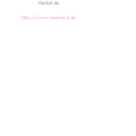
Hackel.de
https://www.rasenland.de
http://www.knigge-oel.de
http://andipreisner.de
© SPRECHER-HACKEL.DE
|
ANDREAS HACKEL
Sprecher. Texter. Tonstudio.
0176 84129466
mail@sprecher-hackel.de
Schultheißstraße 39, 81477 München
VAT / USt-ID: DE298362911