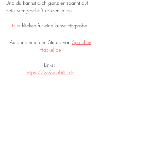
Und du kannst dich ganz entspannt auf 
dein Kerngeschäft konzentrieren.
Hier
 klicken für eine kurze Hörprobe.
Aufgenommen im Studio von 
Sprecher-
Hackel.de
Links: 
https://www.abilis.de
© SPRECHER-HACKEL.DE
|
ANDREAS HACKEL
Sprecher. Texter. Tonstudio.