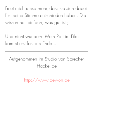
Freut mich umso mehr, dass sie sich dabei 
für meine Stimme entschieden haben. Die 
wissen halt einfach, was gut ist ;)
Und nicht wundern: Mein Part im Film 
kommt erst fast am Ende...
Aufgenommen im Studio von Sprecher-
Hackel.de
http://www.dewon.de
© SPRECHER-HACKEL.DE
|
ANDREAS HACKEL