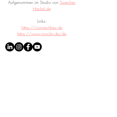
Aufgenommen im Studio von 
Sprecher-
Hackel.de
Links:
https://connect-bau.de
https://www.moclip.de/de
© SPRECHER-HACKEL.DE
|
ANDREAS HACKEL
Sprecher. Texter. Tonstudio.
0176 84129466
mail@sprecher-hackel.de
Schultheißstraße 39, 81477 München
VAT / USt-ID: DE298362911